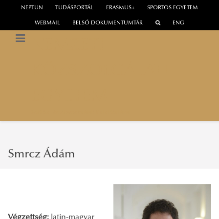
NEPTUN
TUDÁSPORTÁL
ERASMUS+
SPORTOS EGYETEM
WEBMAIL
BELSŐ DOKUMENTUMTÁR
ENG
NEMZETI
KÖZSZOLGÁLATI
EGYETEM
Politika- és Államelméleti Kutatóintézet
Smrcz Ádám
Végzettség:
latin-magyar