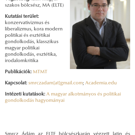
szakos bölcsész, MA (ELTE)
Kutatási terület:
konzervativizmus és
liberalizmus, kora modern
politikai és esztétikai
gondolkodás, klasszikus
magyar politikai
gondolkodás, esztétika,
irodalomkritika
Publikációk:
MTMT
Kapcsolat:
smrczadam[at]gmail.com
;
Academia.edu
Intézeti kutatások:
A magyar alkotmányos és politikai
gondolkodás hagyományai
Smrcz Ádám az ELTE bölcsészkarán végzett latin és