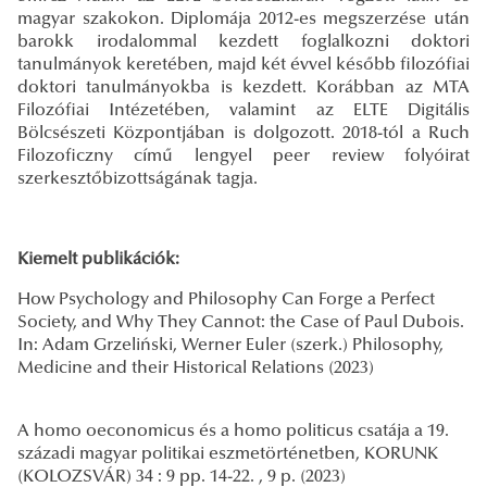
magyar szakokon. Diplomája 2012-es megszerzése után
barokk irodalommal kezdett foglalkozni doktori
tanulmányok keretében, majd két évvel később filozófiai
doktori tanulmányokba is kezdett. Korábban az MTA
Filozófiai Intézetében, valamint az ELTE Digitális
Bölcsészeti Központjában is dolgozott. 2018-tól a Ruch
Filozoficzny című lengyel peer review folyóirat
szerkesztőbizottságának tagja.
Kiemelt publikációk:
How Psychology and Philosophy Can Forge a Perfect
Society, and Why They Cannot: the Case of Paul Dubois.
In: Adam Grzeliński, Werner Euler (szerk.) Philosophy,
Medicine and their Historical Relations (2023)
A homo oeconomicus és a homo politicus csatája a 19.
századi magyar politikai eszmetörténetben, KORUNK
(KOLOZSVÁR) 34 : 9 pp. 14-22. , 9 p. (2023)