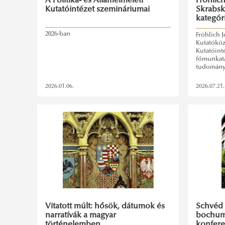
A Politika- és Államelméleti
Fröhlic
Kutatóintézet szemináriumai
Skrabsk
kategóri
2026-ban
Fröhlich J
Kutatóköz
Kutatóin
főmunkatá
tudományos
2026.01.06.
2026.07.21.
Vitatott múlt: hősök, dátumok és
Schvéd B
narratívák a magyar
bochumi
történelemben
konfere