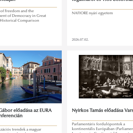
of Freedom and the
NAFIORE nyári egyetem
nt of Democracy in Great
n Historical Comparison
2026.07.02.
ábor előadása az EURA
Nyirkos Tamás előadása Var
nferencián
Parlamentáris fordulópontok a
kontinentális Európában (Parliamen
izációs trendek a magyar