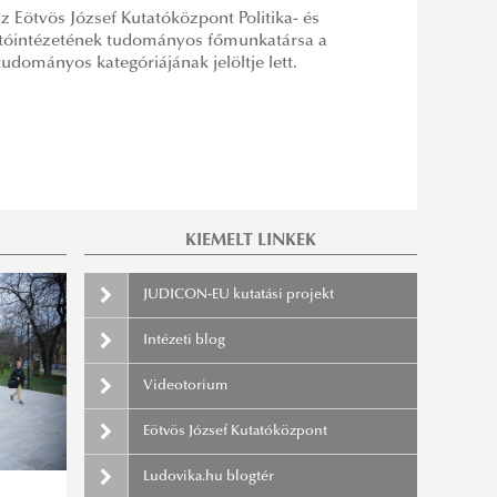
z Eötvös József Kutatóközpont Politika- és
atóintézetének tudományos főmunkatársa a
udományos kategóriájának jelöltje lett.
KIEMELT LINKEK
JUDICON-EU kutatási projekt
Intézeti blog
Videotorium
Eötvös József Kutatóközpont
Ludovika.hu blogtér