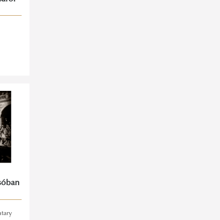
sóban
tary