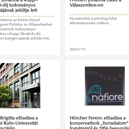
h Johanna a Kopp–
Fröhlich Johanna cikke a
i-díj tudományos
Válaszonline-on
ájának jelöltje lett
Hozzászólás a jelenleg folyó
ohanna, az Eötvös József
alkotmányozási vitához.
pont Politika- és Államelméleti
tézetének tudományos
rsa a Kopp–Skrabski-díj
 kategóriájának jelöltje lett.
2026.07.15.
rigitta előadása a
Hörcher Ferenc előadása a
 Ruhr-Universität
konzervatívok „forradalom”
nciáján
fogalmáról és 1956 besorolá