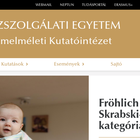
WEBMAIL
NEPTUN
TUDÁSPORTÁL
ERASMUS+
ZSZOLGÁLATI EGYETEM
lamelméleti Kutatóintézet
Kutatások
Események
Sajtó
Fröhlic
Skrabsk
kategóriá