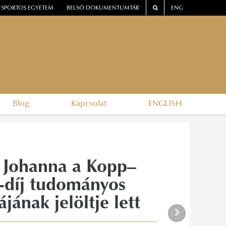
SPORTOS EGYETEM
BELSŐ DOKUMENTUMTÁR
ENG
Blog
Kapcsolat
ENGLISH
h Johanna a Kopp–
i-díj tudományos
jának jelöltje lett