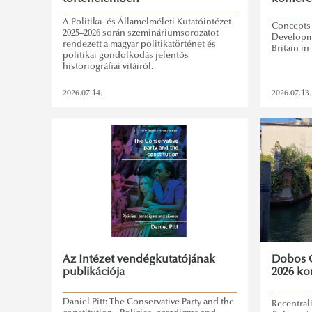
A Politika- és Államelméleti Kutatóintézet
Concepts 
2025–2026 során szemináriumsorozatot
Developme
rendezett a magyar politikatörténet és
Britain i
politikai gondolkodás jelentős
historiográfiai vitáiról.
2026.07.14.
2026.07.13.
Az Intézet vendégkutatójának
Dobos G
publikációja
2026 ko
Daniel Pitt: The Conservative Party and the
Recentral