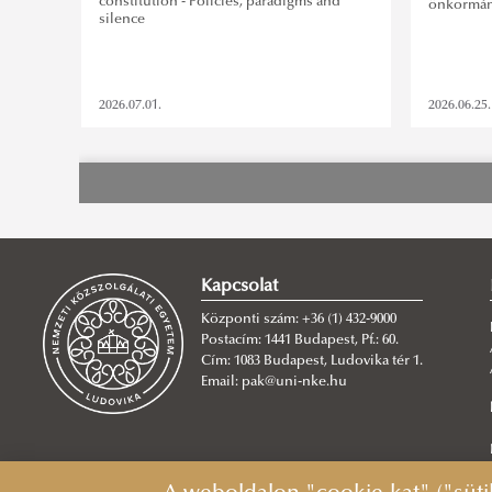
constitution - Policies, paradigms and
önkormán
silence
2026.07.01.
2026.06.25.
Kapcsolat
Központi szám: +36 (1) 432-9000
Postacím: 1441 Budapest, Pf.: 60.
Cím: 1083 Budapest, Ludovika tér 1.
Email: pak@uni-nke.hu