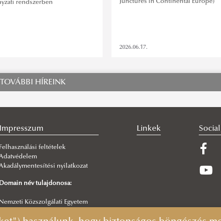
Junctures in Continental Europe)
yzati rendszerben
2026.06.17.
TOVÁBBI HÍREINK
Impresszum
Linkek
Socia
Felhasználási feltételek
Adatvédelem
Akadálymentesítési nyilatkozat
Domain név tulajdonosa:
Nemzeti Közszolgálati Egyetem
Központi szám: +36 (1) 432-9000