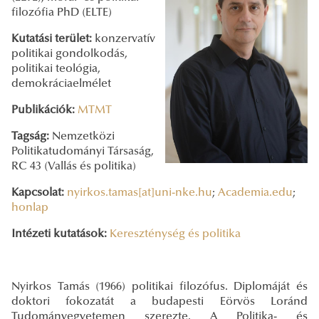
filozófia PhD (ELTE)
Kutatási terület:
konzervatív
politikai gondolkodás,
politikai teológia,
demokráciaelmélet
Publikációk:
MTMT
Tagság:
Nemzetközi
Politikatudományi Társaság,
RC 43 (Vallás és politika)
Kapcsolat:
nyirkos.tamas[at]uni-nke.hu
;
Academia.edu
;
honlap
Intézeti kutatások:
Kereszténység és politika
Nyirkos Tamás (1966) politikai filozófus. Diplomáját és
doktori fokozatát a budapesti Eörvös Loránd
Tudományegyetemen szerezte. A Politika- és