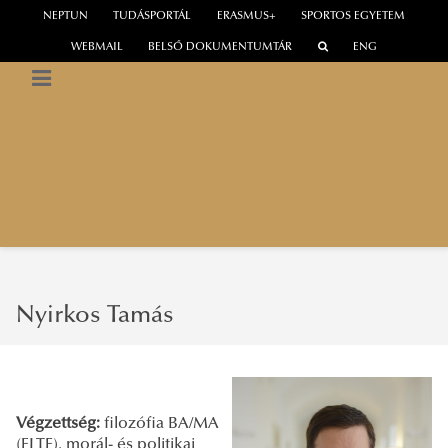
NEPTUN
TUDÁSPORTÁL
ERASMUS+
SPORTOS EGYETEM
WEBMAIL
BELSŐ DOKUMENTUMTÁR
ENG
NEMZETI
KÖZSZOLGÁLATI
EGYETEM
Politika- és Államelméleti Kutatóintézet
Nyirkos Tamás
Végzettség:
filozófia BA/MA
(ELTE), morál- és politikai