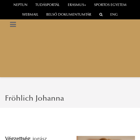
NEPTUN
TUDÁSPORTÁL
ERASMUS+
SPORTOS EGYETEM
WEBMAIL
BELSŐ DOKUMENTUMTÁR
ENG
NEMZETI
KÖZSZOLGÁLATI
EGYETEM
Politika- és Államelméleti Kutatóintézet
Fröhlich Johanna
Végzettség
: jogász