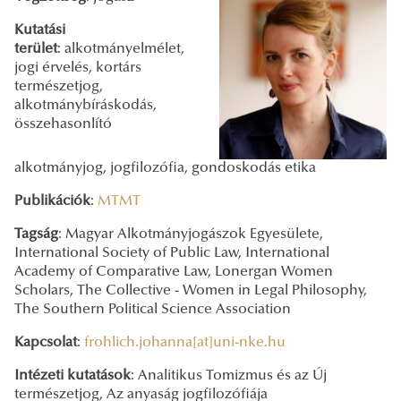
Kutatási
terület
: alkotmányelmélet,
jogi érvelés, kortárs
természetjog,
alkotmánybíráskodás,
összehasonlító
alkotmányjog, jogfilozófia, gondoskodás etika
Publikációk
:
MTMT
Tagság
: Magyar Alkotmányjogászok Egyesülete,
International Society of Public Law, International
Academy of Comparative Law, Lonergan Women
Scholars, The Collective - Women in Legal Philosophy,
The Southern Political Science Association
Kapcsolat
:
frohlich.johanna[at]uni-nke.hu
Intézeti kutatások
: Analitikus Tomizmus és az Új
természetjog, Az anyaság jogfilozófiája