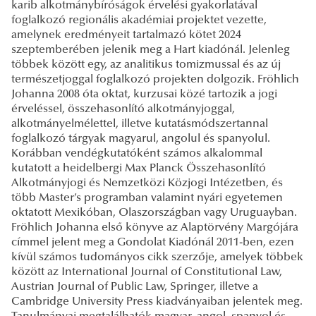
karib alkotmánybíróságok érvelési gyakorlatával
foglalkozó regionális akadémiai projektet vezette,
amelynek eredményeit tartalmazó kötet 2024
szeptemberében jelenik meg a Hart kiadónál. Jelenleg
többek között egy, az analitikus tomizmussal és az új
természetjoggal foglalkozó projekten dolgozik. Fröhlich
Johanna 2008 óta oktat, kurzusai közé tartozik a jogi
érveléssel, összehasonlító alkotmányjoggal,
alkotmányelmélettel, illetve kutatásmódszertannal
foglalkozó tárgyak magyarul, angolul és spanyolul.
Korábban vendégkutatóként számos alkalommal
kutatott a heidelbergi Max Planck Összehasonlító
Alkotmányjogi és Nemzetközi Közjogi Intézetben, és
több Master’s programban valamint nyári egyetemen
oktatott Mexikóban, Olaszországban vagy Uruguayban.
Fröhlich Johanna első könyve az Alaptörvény Margójára
címmel jelent meg a Gondolat Kiadónál 2011-ben, ezen
kívül számos tudományos cikk szerzője, amelyek többek
között az International Journal of Constitutional Law,
Austrian Journal of Public Law, Springer, illetve a
Cambridge University Press kiadványaiban jelentek meg.