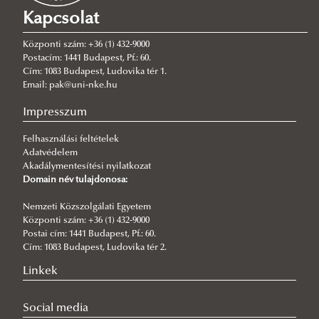
Vitatott múlt: hősök, dátumok és narratívák a magyar
Kapcsolat
történelemben
2026/07/13
Központi szám: +36 (1) 432-9000
Schvéd Brigitta előadása a bochumi Ruhr-Universität
Postacím: 1441 Budapest, Pf.: 60.
konferenciáján
Cím: 1083 Budapest, Ludovika tér 1.
Email: pak@uni-nke.hu
2026/07/02
Hörcher Ferenc előadása a konzervatívok „forradalom”
Impresszum
fogalmáról és 1956 besorolásáról
Felhasználási feltételek
2026/07/01
Adatvédelem
Az Intézet vendégkutatójának publikációja
Akadálymentesítési nyilatkozat
Domain név tulajdonosa:
2026/06/25
Dobos Gábor előadása az EURA 2026 konferencián
Nemzeti Közszolgálati Egyetem
2026/06/17
Központi szám: +36 (1) 432-9000
Nyirkos Tamás előadása Varsóban
Postai cím: 1441 Budapest, Pf.: 60.
Cím: 1083 Budapest, Ludovika tér 2.
2026/06/17
Tóth Kálmán előadása a Magyar Fenomenológiai Egyesület
Linkek
konferenciáján
2026/06/15
Social media