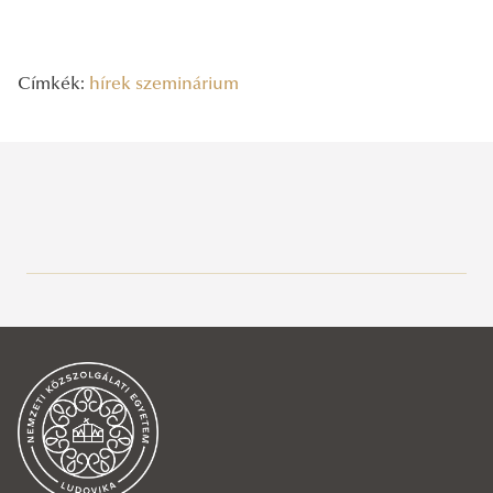
Címkék:
hírek
szeminárium
Legutóbbi bejegyzések
2026/07/21
Fröhlich Johanna a Kopp–Skrabski-díj tudományos kategóriájának
jelöltje lett
2026/07/15
Fröhlich Johanna cikke a Válaszonline-on
2026/07/14