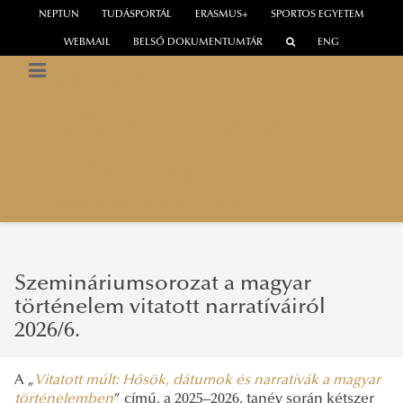
NEPTUN
TUDÁSPORTÁL
ERASMUS+
SPORTOS EGYETEM
WEBMAIL
BELSŐ DOKUMENTUMTÁR
ENG
NEMZETI
KÖZSZOLGÁLATI
EGYETEM
Politika- és Államelméleti Kutatóintézet
Szemináriumsorozat a magyar
történelem vitatott narratíváiról
2026/6.
A „
Vitatott múlt: Hősök, dátumok és narratívák a magyar
történelemben
”
című, a 2025–2026. tanév során kétszer