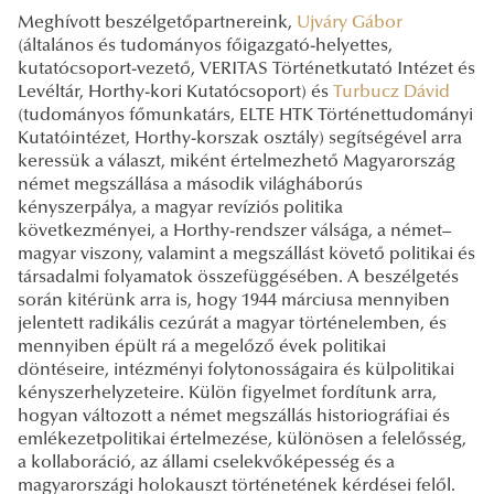
Meghívott beszélgetőpartnereink,
Ujváry Gábor
(általános és tudományos főigazgató-helyettes,
kutatócsoport-vezető, VERITAS Történetkutató Intézet és
Levéltár, Horthy-kori Kutatócsoport) és
Turbucz Dávid
(tudományos főmunkatárs, ELTE HTK Történettudományi
Kutatóintézet, Horthy-korszak osztály) segítségével arra
keressük a választ, miként értelmezhető Magyarország
német megszállása a második világháborús
kényszerpálya, a magyar revíziós politika
következményei, a Horthy-rendszer válsága, a német–
magyar viszony, valamint a megszállást követő politikai és
társadalmi folyamatok összefüggésében. A beszélgetés
során kitérünk arra is, hogy 1944 márciusa mennyiben
jelentett radikális cezúrát a magyar történelemben, és
mennyiben épült rá a megelőző évek politikai
döntéseire, intézményi folytonosságaira és külpolitikai
kényszerhelyzeteire. Külön figyelmet fordítunk arra,
hogyan változott a német megszállás historiográfiai és
emlékezetpolitikai értelmezése, különösen a felelősség,
a kollaboráció, az állami cselekvőképesség és a
magyarországi holokauszt történetének kérdései felől.