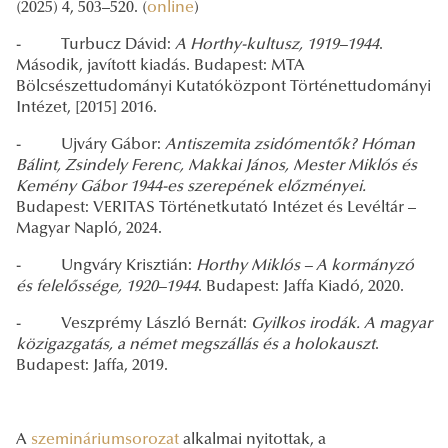
(2025) 4, 503–520. (
online
)
- Turbucz Dávid:
A Horthy-kultusz, 1919–1944
.
Második, javított kiadás. Budapest: MTA
Bölcsészettudományi Kutatóközpont Történettudományi
Intézet, [2015] 2016.
- Ujváry Gábor:
Antiszemita zsidómentők? Hóman
Bálint, Zsindely Ferenc, Makkai János, Mester Miklós és
Kemény Gábor 1944-es szerepének előzményei.
Budapest: VERITAS Történetkutató Intézet és Levéltár –
Magyar Napló, 2024.
- Ungváry Krisztián:
Horthy Miklós – A kormányzó
és felelőssége, 1920–1944
. Budapest: Jaffa Kiadó, 2020.
- Veszprémy László Bernát:
Gyilkos irodák. A magyar
közigazgatás, a német megszállás és a holokauszt
.
Budapest: Jaffa, 2019.
A
szemináriumsorozat
alkalmai nyitottak, a