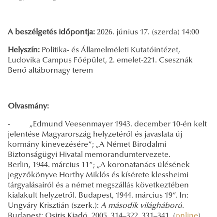
A beszélgetés időpontja:
2026. június 17. (szerda) 14:00
Helyszín:
Politika- és Államelméleti Kutatóintézet,
Ludovika Campus Főépület, 2. emelet-221. Csesznák
Benő altábornagy terem
Olvasmány:
- „Edmund Veesenmayer 1943. december 10-én kelt
jelentése Magyarország helyzetéről és javaslata új
kormány kinevezésére”; „A Német Birodalmi
Biztonságügyi Hivatal memorandumtervezete.
Berlin, 1944. március 11”; „A koronatanács ülésének
jegyzőkönyve Horthy Miklós és kísérete klessheimi
tárgyalásairól és a német megszállás következtében
kialakult helyzetről. Budapest, 1944. március 19”. In:
Ungváry Krisztián (szerk.):
A második világháború
.
Budapest: Osiris Kiadó, 2005. 314–322, 331–341. (
online
)