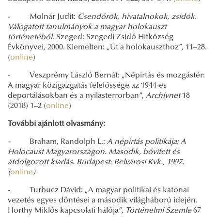
- Molnár Judit:
Csendőrök, hivatalnokok, zsidók.
Válogatott tanulmányok a magyar holokauszt
történetéből
. Szeged: Szegedi Zsidó Hitközség
Évkönyvei, 2000. Kiemelten: „Út a holokauszthoz”, 11–28.
(
online
)
- Veszprémy László Bernát: „Népirtás és mozgástér:
A magyar közigazgatás felelőssége az 1944-es
deportálásokban és a nyilasterrorban”,
Archívnet
18
(2018) 1–2 (
online
)
További ajánlott olvasmány:
-
Braham, Randolph L.:
A népirtás politikája: A
Holocaust Magyarországon. Második, bővített és
átdolgozott kiadás. Budapest: Belvárosi Kvk., 1997.
(
online
)
- Turbucz Dávid: „A magyar politikai és katonai
vezetés egyes döntései a második világháború idején.
Horthy Miklós kapcsolati hálója”,
Történelmi Szemle
67