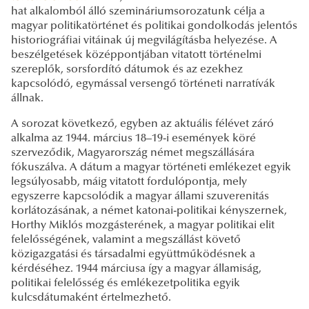
hat alkalomból álló szemináriumsorozatunk célja a
magyar politikatörténet és politikai gondolkodás jelentős
historiográfiai vitáinak új megvilágításba helyezése. A
beszélgetések középpontjában vitatott történelmi
szereplők, sorsfordító dátumok és az ezekhez
kapcsolódó, egymással versengő történeti narratívák
állnak.
A sorozat következő, egyben az aktuális félévet záró
alkalma az 1944. március 18–19-i események köré
szerveződik, Magyarország német megszállására
fókuszálva. A dátum a magyar történeti emlékezet egyik
legsúlyosabb, máig vitatott fordulópontja, mely
egyszerre kapcsolódik a magyar állami szuverenitás
korlátozásának, a német katonai-politikai kényszernek,
Horthy Miklós mozgásterének, a magyar politikai elit
felelősségének, valamint a megszállást követő
közigazgatási és társadalmi együttműködésnek a
kérdéséhez. 1944 márciusa így a magyar államiság,
politikai felelősség és emlékezetpolitika egyik
kulcsdátumaként értelmezhető.