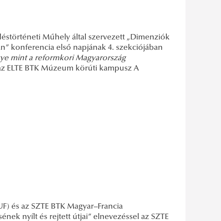
déstörténeti Műhely által szervezett „Dimenziók
an” konferencia első napjának 4. szekciójában
gye mint a reformkori Magyarország
z ELTE BTK Múzeum körúti kampusz A
UF) és az SZTE BTK Magyar–Francia
nek nyílt és rejtett útjai” elnevezéssel az SZTE