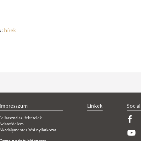
k:
hírek
Impresszum
Linkek
Socia
Felhasználási feltételek
Adatvédelem
Akadálymentesítési nyilatkozat