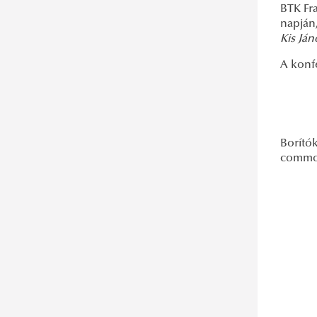
BTK Fr
napján,
Kis Já
A konfe
Borítók
commo