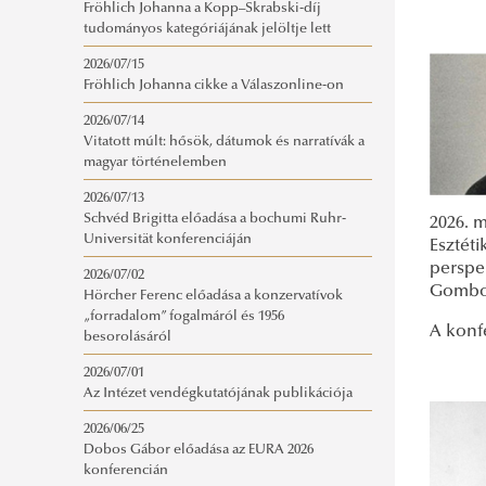
Fröhlich Johanna a Kopp–Skrabski-díj
tudományos kategóriájának jelöltje lett
2026/07/15
Fröhlich Johanna cikke a Válaszonline-on
2026/07/14
Vitatott múlt: hősök, dátumok és narratívák a
magyar történelemben
2026/07/13
Schvéd Brigitta előadása a bochumi Ruhr-
2026. 
Universität konferenciáján
Esztéti
perspe
2026/07/02
Gomboc
Hörcher Ferenc előadása a konzervatívok
„forradalom” fogalmáról és 1956
A konf
besorolásáról
2026/07/01
Az Intézet vendégkutatójának publikációja
2026/06/25
Dobos Gábor előadása az EURA 2026
konferencián