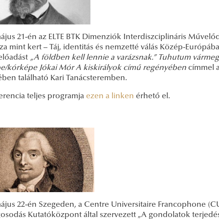
május 21-én az ELTE BTK Dimenziók Interdiszciplináris Művelő
za mint kert – Táj, identitás és nemzetté válás Közép-Európáb
 előadást
„A földben kell lennie a varázsnak.” Tuhutum várme
e/kórképe Jókai Mór A kiskirályok című regényében
címmel a
ében található Kari Tanácsteremben.
erencia teljes programja
ezen a linken
érhető el.
május 22-én Szegeden, a Centre Universitaire Francophone (C
gosodás Kutatóközpont által szervezett „A gondolatok terjedésé