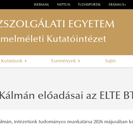
WEBMAIL
NEPTUN
TUDÁSPORTÁL
ERASMUS+
ZSZOLGÁLATI EGYETEM
lamelméleti Kutatóintézet
Kutatások
Események
Sajtó
 Kálmán előadásai az ELTE 
álmán, intézetünk tudományos munkatársa 2026 májusában két