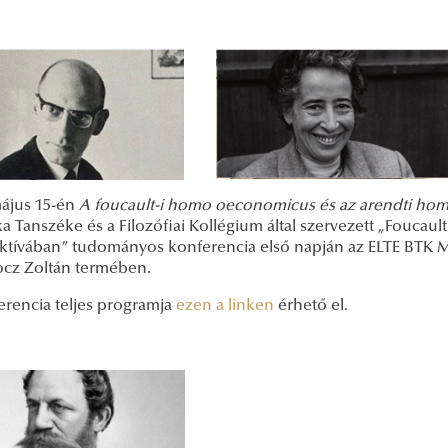
május 15-én
A foucault-i homo oeconomicus és az arendti hom
ka Tanszéke és a Filozófiai Kollégium által szervezett „Foucaul
ktívában” tudományos konferencia első napján az ELTE BTK
z Zoltán termében.
erencia teljes programja
ezen a linken
érhető el.