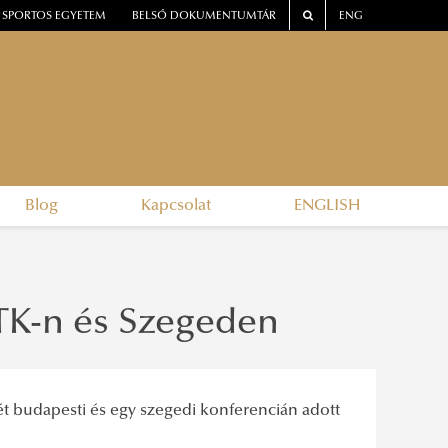
SPORTOS EGYETEM
BELSŐ DOKUMENTUMTÁR
ENG
Blog
Kapcsolat
ENGLISH
BTK-n és Szegeden
 budapesti és egy szegedi konferencián adott