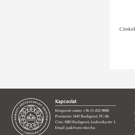
Címké
Kapcsolat
Központi szám: +36 (1) 432-9000
Postacím: 1441 Budapest, Pf.: 60.
Cím: 1083 Budapest, Ludovika tér 1.
Email: pak@uni-nke.hu