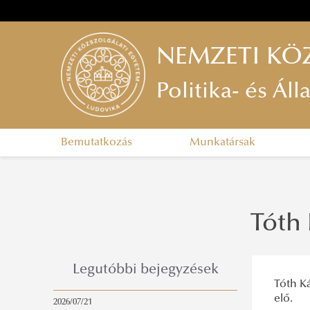
NEMZETI KÖ
Politika- és Ál
Bemutatkozás
Munkatársak
Tóth
Legutóbbi bejegyzések
Tóth K
elő.
2026/07/21