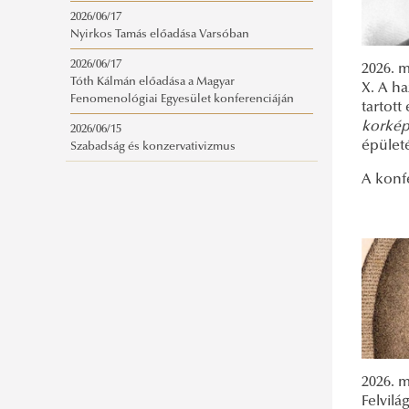
2026/06/17
Nyirkos Tamás előadása Varsóban
2026/06/17
2026. 
Tóth Kálmán előadása a Magyar
X. A ha
Fenomenológiai Egyesület konferenciáján
tartott
korkép
2026/06/15
épület
Szabadság és konzervativizmus
A konf
2026. 
Felvilá