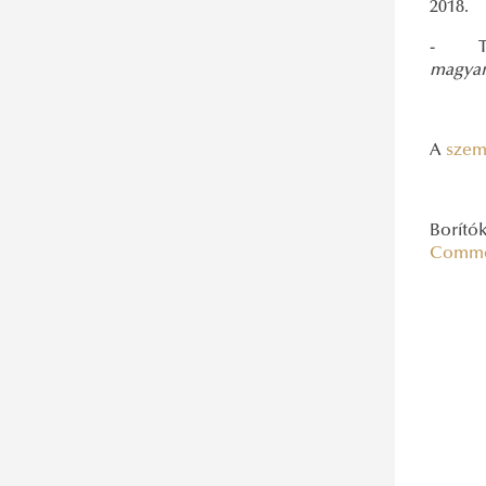
2018.
- Tren
magyar 
A
szem
Borítók
Comm