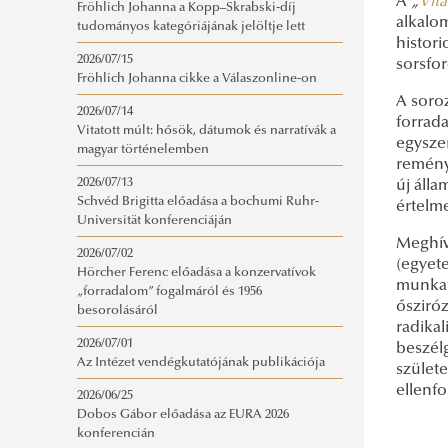
A
„
Vit
Fröhlich Johanna a Kopp–Skrabski-díj
alkalom
tudományos kategóriájának jelöltje lett
histori
2026/07/15
sorsfo
Fröhlich Johanna cikke a Válaszonline-on
A soro
2026/07/14
forrad
Vitatott múlt: hősök, dátumok és narratívák a
egysze
magyar történelemben
remény
2026/07/13
új áll
Schvéd Brigitta előadása a bochumi Ruhr-
értelm
Universität konferenciáján
Meghív
2026/07/02
(egyet
Hörcher Ferenc előadása a konzervatívok
munkatá
„forradalom” fogalmáról és 1956
ősziróz
besorolásáról
radika
2026/07/01
beszél
Az Intézet vendégkutatójának publikációja
szület
ellenfo
2026/06/25
Dobos Gábor előadása az EURA 2026
konferencián