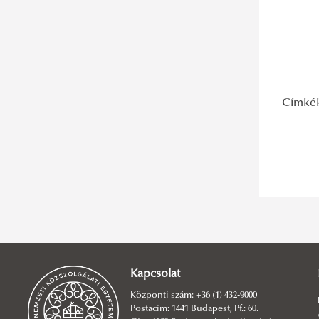
Címké
Kapcsolat
Központi szám: +36 (1) 432-9000
Postacím: 1441 Budapest, Pf.: 60.