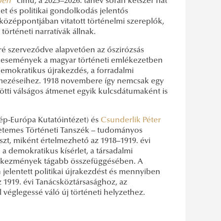
ben
”
című, a 2025–2026. tanév során kétszer hat
et és politikai gondolkodás jelentős
 középpontjában vitatott történelmi szereplők,
rténeti narratívák állnak.
é szerveződve alapvetően az őszirózsás
ly események a magyar történeti emlékezetben
emokratikus újrakezdés, a forradalmi
lmezéseihez. 1918 novembere így nemcsak egy
ötti válságos átmenet egyik kulcsdátumaként is
ép-Európa Kutatóintézet) és
Csunderlik Péter
gyetemes Történeti Tanszék – tudományos
aszt, miként értelmezhető az 1918–1919. évi
 a demokratikus kísérlet, a társadalmi
övetkezmények tágabb összefüggésében. A
jelentett politikai újrakezdést és mennyiben
 1919. évi Tanácsköztársasághoz, az
véglegessé váló új történeti helyzethez.