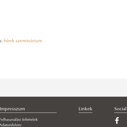
k:
hírek
szeminárium
Impresszum
Linkek
Socia
Felhasználási feltételek
Adatvédelem