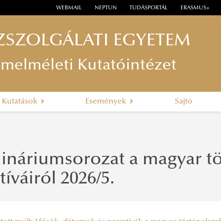
WEBMAIL
NEPTUN
TUDÁSPORTÁL
ERASMUS+
ZSZOLGÁLATI EGYETEM
lamelméleti Kutatóintézet
Kutatások
Események
Sajtó
ináriumsorozat a magyar tö
tíváiról 2026/5.