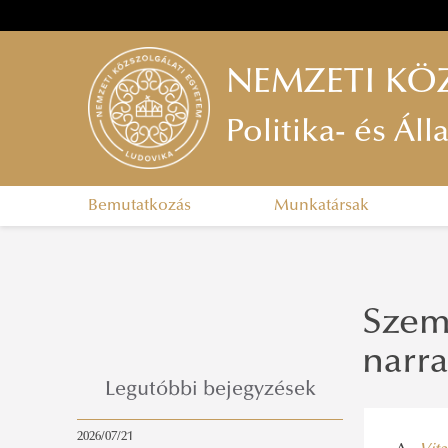
NEMZETI KÖ
Politika- és Ál
Bemutatkozás
Munkatársak
Szem
narra
Legutóbbi bejegyzések
2026/07/21