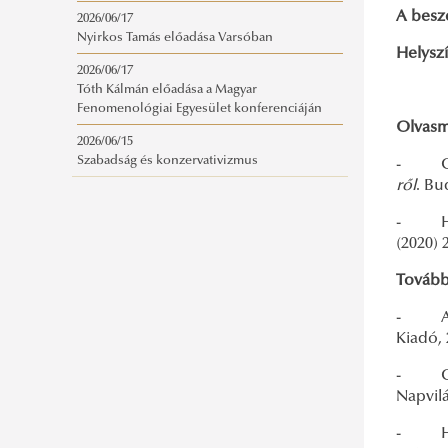
A besz
2026/06/17
Nyirkos Tamás előadása Varsóban
Helyszí
2026/06/17
Tóth Kálmán előadása a Magyar
Fenomenológiai Egyesület konferenciáján
Olvasm
2026/06/15
Szabadság és konzervativizmus
- Csun
ről
. Bu
- Hato
(2020) 2
Tovább
- Abl
Kiadó, 
- Csun
Napvilá
- Hat