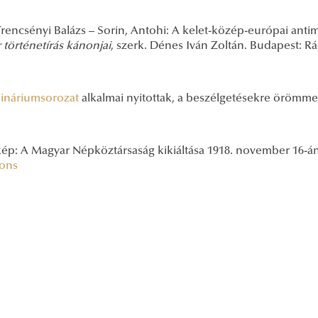
csényi Balázs – Sorin, Antohi: A kelet-közép-európai antimod
történetírás kánonjai
, szerk. Dénes Iván Zoltán. Budapest: Rá
ináriumsorozat
alkalmai nyitottak, a beszélgetésekre örömme
ép: A Magyar Népköztársaság kikiáltása 1918. november 16-án 
ons