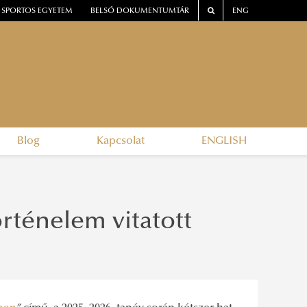
SPORTOS EGYETEM
BELSŐ DOKUMENTUMTÁR
ENG
Blog
Kapcsolat
ENGLISH
rténelem vitatott