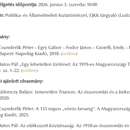
élgetés időpontja:
2026. június 3. (szerda) 10:00
n:
Politika- és Államelméleti Kutatóintézet, EJKK tárgyaló (Lu
ány:
derlik Péter – Egry Gábor – Fodor János – Gioielli, Emily –
dapest: Napvilág Kiadó, 2018. (
online
)
s Pál: „Egy lehetetlen történet: Az 1919-es Magyarországi 
. sz. 1–22. (
online
)
i ajánlott olvasmány:
onczy Balázs:
Ismeretlen Trianon. Az összeomlás és a béke
2020.
derlik Péter: A 133 napos „vörös farsang”. A Magyarországi
g Kiadó, 2025.
os Pál:
Az elátkozott köztársaság. Az 1918-as összeomlás és