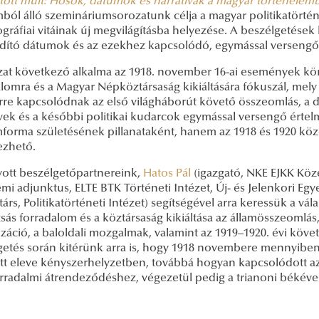
atott múlt: Hősök, dátumok és narratívák a magyar történelem
ból álló szemináriumsorozatunk célja a magyar politikatörtén
ográfiai vitáinak új megvilágításba helyezése. A beszélgetések
rdító dátumok és az ezekhez kapcsolódó, egymással versengő tö
zat következő alkalma az 1918. november 16-ai események kör
alomra és a Magyar Népköztársaság kikiáltására fókuszál, me
rre kapcsolódnak az első világháborút követő összeomlás, a d
ek és a későbbi politikai kudarcok egymással versengő érte
amforma születésének pillanataként, hanem az 1918 és 1920 köz
ezhető.
ott beszélgetőpartnereink,
Hatos Pál
(igazgató, NKE EJKK Köz
emi adjunktus, ELTE BTK Történeti Intézet, Új- és Jelenkori E
rs, Politikatörténeti Intézet) segítségével arra keressük a vál
sás forradalom és a köztársaság kikiáltása az államösszeomlás,
lizáció, a baloldali mozgalmak, valamint az 1919–1920. évi k
getés során kitérünk arra is, hogy 1918 novembere mennyiben 
ett eleve kényszerhelyzetben, továbbá hogyan kapcsolódott az
rradalmi átrendeződéshez, végezetül pedig a trianoni békével 